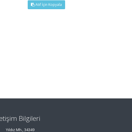
Atıf İçin Kopyala
letişim Bilgileri
Yıldız Mh., 34349