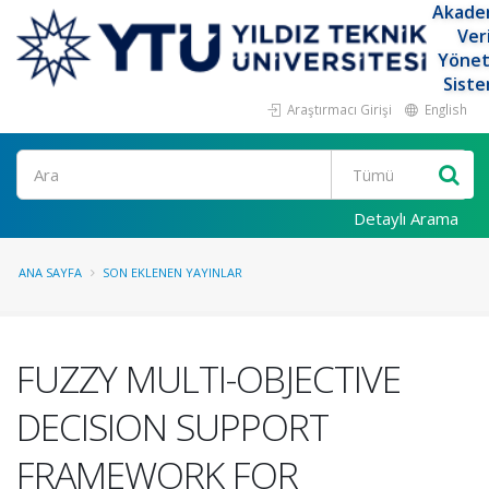
Akade
Ver
Yöne
Siste
Araştırmacı Girişi
English
Ara
Detaylı Arama
ANA SAYFA
SON EKLENEN YAYINLAR
FUZZY MULTI-OBJECTIVE
DECISION SUPPORT
FRAMEWORK FOR