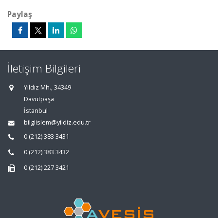
Paylaş
İletişim Bilgileri
Yıldız Mh., 34349
Davutpaşa
İstanbul
bilgiislem@yildiz.edu.tr
0 (212) 383 3431
0 (212) 383 3432
0 (212) 227 3421