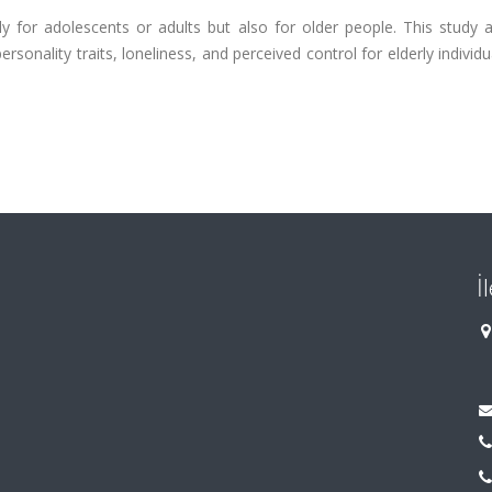
nly for adolescents or adults but also for older people. This study
onality traits, loneliness, and perceived control for elderly individua
İ