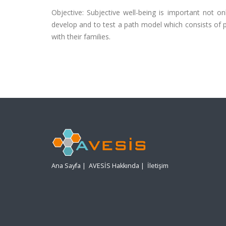
Objective: Subjective well-being is important not o
develop and to test a path model which consists of pers
with their families.
Ana Sayfa
|
AVESİS Hakkında
|
İletişim