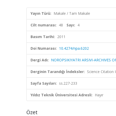
Yayın Türü:
Makale / Tam Makale
Cilt numarası:
48
Sayı:
4
Basım Tarihi:
2011
Doi Numarası:
10.4274/npa.6202
Dergi Adı:
NOROPSIKIYATRI ARSIVI-ARCHIVES 
Derginin Tarandığı İndeksler:
Science Citatio
Sayfa Sayıları:
ss.227-233
Yıldız Teknik Üniversitesi Adresli:
Hayır
Özet