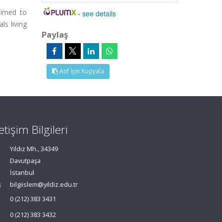
 aimed to
-
see details
ls living
Paylaş
Atıf İçin Kopyala
letişim Bilgileri
Yıldız Mh., 34349
Davutpaşa
İstanbul
bilgiislem@yildiz.edu.tr
0 (212) 383 3431
0 (212) 383 3432