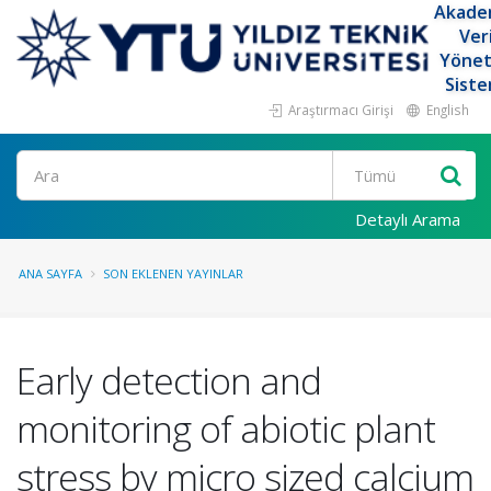
Akade
Ver
Yöne
Siste
Araştırmacı Girişi
English
Ara
Detaylı Arama
ANA SAYFA
SON EKLENEN YAYINLAR
Early detection and
monitoring of abiotic plant
stress by micro sized calcium