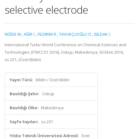
selective electrode
NİĞDE M.
,
AĞIR İ.
,
YILDIRIM R.
,
TAVUKÇUOĞLU Ö.
,
IŞILDAK İ.
International Turkic World Conference on Chemical Sciences and
Technologies (ITWCCST 2016), Üsküp, Makedonya, 03 Ekim 2016,
ss.231, (Özet Bildiri)
Yayın Türü:
Bildiri / Özet Bildiri
Basıldığı Şehir:
Üsküp
Basıldığı Ülke:
Makedonya
Sayfa Sayıları:
ss.231
Yıldız Teknik Üniversitesi Adresli:
Evet