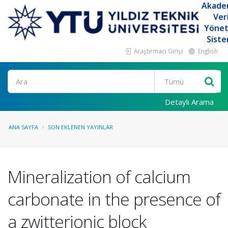
Akade
Ver
Yöne
Siste
Araştırmacı Girişi
English
Ara
Detaylı Arama
ANA SAYFA
SON EKLENEN YAYINLAR
Mineralization of calcium
carbonate in the presence of
a zwitterionic block