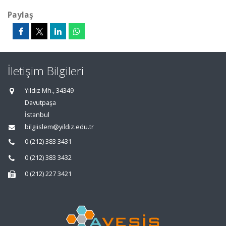
Paylaş
İletişim Bilgileri
Yıldız Mh., 34349
Davutpaşa
İstanbul
bilgiislem@yildiz.edu.tr
0 (212) 383 3431
0 (212) 383 3432
0 (212) 227 3421