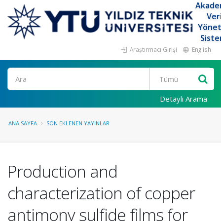
Akade
Ver
Yöne
Siste
Araştırmacı Girişi
English
Ara
Detaylı Arama
ANA SAYFA
SON EKLENEN YAYINLAR
Production and
characterization of copper
antimony sulfide films for