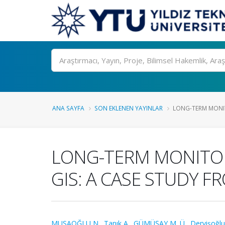
Ara
ANA SAYFA
SON EKLENEN YAYINLAR
LONG-TERM MONIT
LONG-TERM MONITOR
GIS: A CASE STUDY F
MUSAOĞLU N.
,
Tanık A.
,
GÜMÜŞAY M. Ü.
,
Dervişoğlu