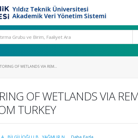
Yıldız Teknik Üniversitesi
Akademik Veri Yönetim Sistemi
ORING OF WETLANDS VIA REM...
ING OF WETLANDS VIA RE
ROM TURKEY
 A.
,
BİLGİLİOĞLU B.
,
YAĞMUR N.
,
...Daha Fazla