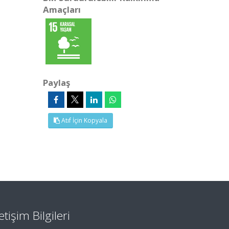
Amaçları
Paylaş
Atıf İçin Kopyala
letişim Bilgileri