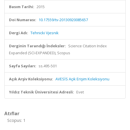
Basım Tarihi:
2015
Doi Numarası:
10.17559/tv-20130920085657
Dergi Adı:
Tehnicki Vjesnik
Derginin Tarandığı İndeksler:
Science Citation Index
Expanded (SCI-EXPANDED), Scopus
Sayfa Sayıları:
ss.495-501
Açık Arşiv Koleksiyonu:
AVESİS Açık Erişim Koleksiyonu
Yıldız Teknik Üniversitesi Adresli:
Evet
Atıflar
Scopus: 1