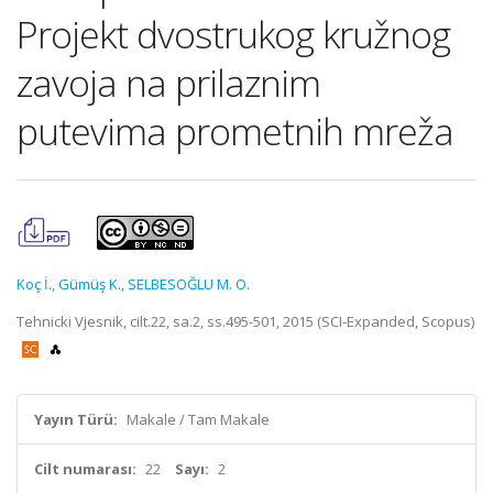
Projekt dvostrukog kružnog
zavoja na prilaznim
putevima prometnih mreža
Koç İ.
,
Gümüş K.
,
SELBESOĞLU M. O.
Tehnicki Vjesnik, cilt.22, sa.2, ss.495-501, 2015 (SCI-Expanded, Scopus)
Yayın Türü:
Makale / Tam Makale
Cilt numarası:
22
Sayı:
2