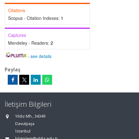
Citations
Scopus - Citation Indexes:
1
Captures
Mendeley - Readers:
2
-
see details
Paylaş
İletişim Bilgileri
Yıldız Mh., 34349
Davutpaşa
İstanbul
bilgiislem@yildiz.edu.tr