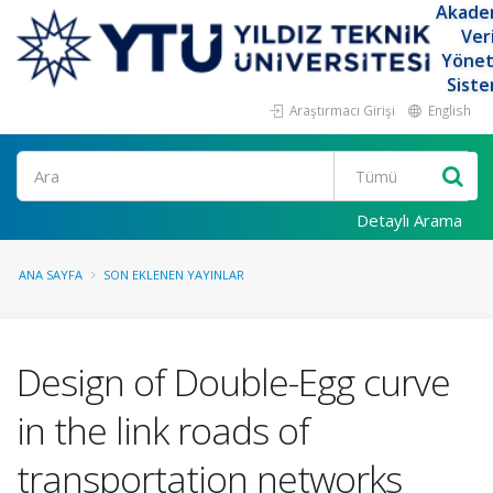
Akade
Ver
Yöne
Siste
Araştırmacı Girişi
English
Ara
Detaylı Arama
ANA SAYFA
SON EKLENEN YAYINLAR
Design of Double-Egg curve
in the link roads of
transportation networks