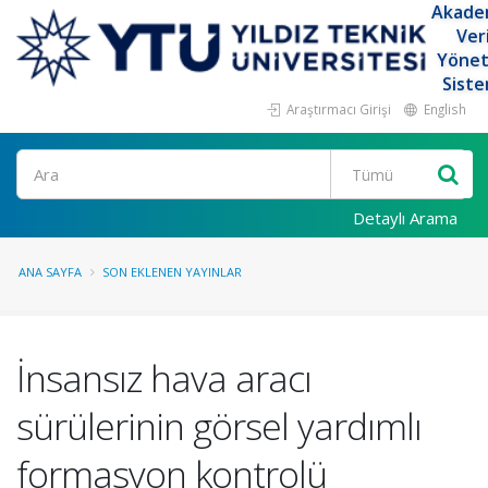
Akade
Ver
Yöne
Siste
Araştırmacı Girişi
English
Ara
Detaylı Arama
ANA SAYFA
SON EKLENEN YAYINLAR
İnsansız hava aracı
sürülerinin görsel yardımlı
formasyon kontrolü