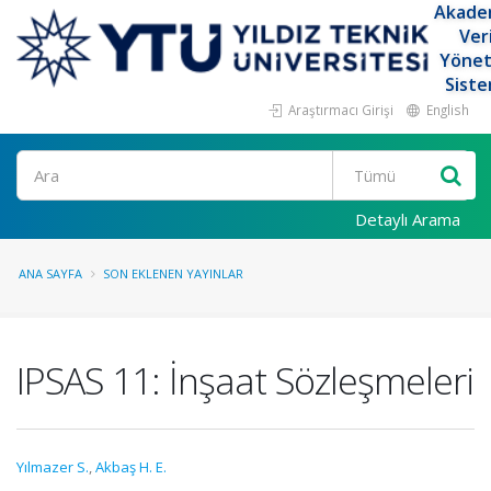
Akade
Ver
Yöne
Siste
Araştırmacı Girişi
English
Ara
Detaylı Arama
ANA SAYFA
SON EKLENEN YAYINLAR
IPSAS 11: İnşaat Sözleşmeleri
Yılmazer S.
,
Akbaş H. E.