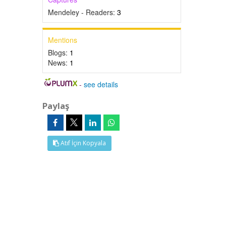
Mendeley - Readers:
3
Mentions
Blogs:
1
News:
1
-
see details
Paylaş
Atıf İçin Kopyala