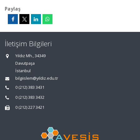
Paylaş
İletişim Bilgileri
Yıldız Mh., 34349
Davutpaşa
İstanbul
bilgiislem@yildiz.edu.tr
0 (212) 383 3431
0 (212) 383 3432
0 (212) 227 3421