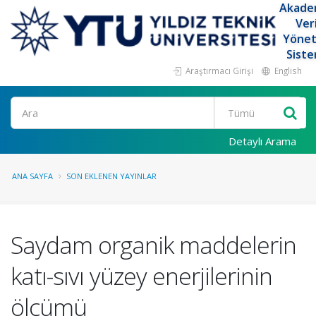
Akade
Ver
Yöne
Siste
Araştırmacı Girişi
English
Ara
Detaylı Arama
ANA SAYFA
SON EKLENEN YAYINLAR
Saydam organik maddelerin
katı-sıvı yüzey enerjilerinin
ölçümü