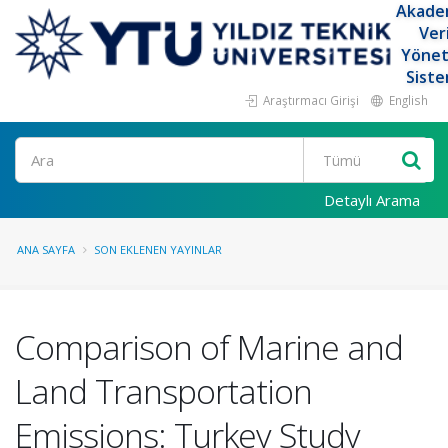
Akade
Ver
Yöne
Siste
Araştırmacı Girişi
English
Ara
Detaylı Arama
ANA SAYFA
SON EKLENEN YAYINLAR
Comparison of Marine and
Land Transportation
Emissions: Turkey Study