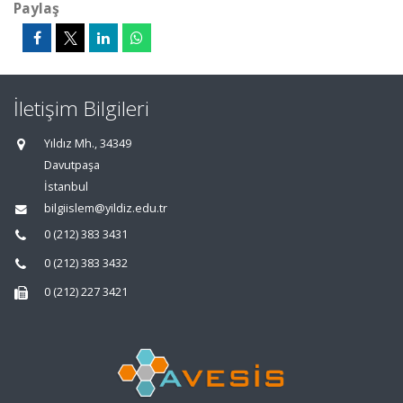
Paylaş
İletişim Bilgileri
Yıldız Mh., 34349
Davutpaşa
İstanbul
bilgiislem@yildiz.edu.tr
0 (212) 383 3431
0 (212) 383 3432
0 (212) 227 3421