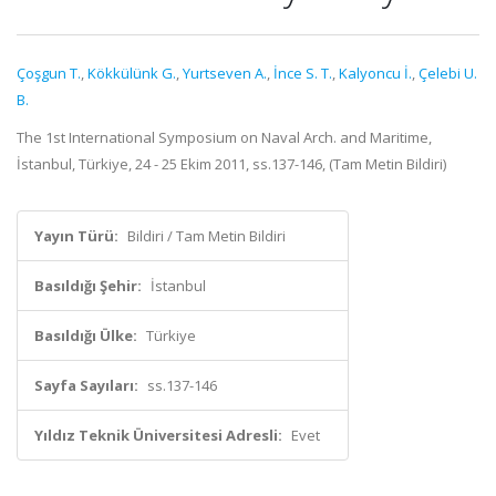
Çoşgun T.
,
Kökkülünk G.
,
Yurtseven A.
,
İnce S. T.
,
Kalyoncu İ.
,
Çelebi U.
B.
The 1st International Symposium on Naval Arch. and Maritime,
İstanbul, Türkiye, 24 - 25 Ekim 2011, ss.137-146, (Tam Metin Bildiri)
Yayın Türü:
Bildiri / Tam Metin Bildiri
Basıldığı Şehir:
İstanbul
Basıldığı Ülke:
Türkiye
Sayfa Sayıları:
ss.137-146
Yıldız Teknik Üniversitesi Adresli:
Evet