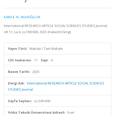
KARA E. N.
,
NUHOĞLU M.
International RESEARCH ARTICLE SOCIAL SCIENCES STUDIES Journal,
cilt.11, sa.4, ss.599-606, 2025 (Hakemli Dergi)
Yayın Türü:
Makale / Tam Makale
Cilt numarası:
11
Sayı:
4
Basım Tarihi:
2025
Dergi Adı:
International RESEARCH ARTICLE SOCIAL SCIENCES
STUDIES Journal
Sayfa Sayıları:
ss.599-606
Yıldız Teknik Üniversitesi Adresli:
Evet