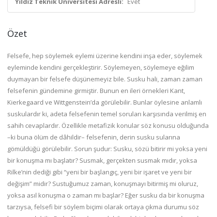
Yıldız Teknik Üniversitesi Adresli:
Evet
Özet
Felsefe, hep söylemek eylemi üzerine kendini inşa eder, söylemek
eyleminde kendini gerçekleştirir. Söylemeyen, söylemeye eğilim
duymayan bir felsefe düşünemeyiz bile. Susku hali, zaman zaman
felsefenin gündemine girmiştir. Bunun en ileri örnekleri Kant,
Kierkegaard ve Wittgenstein’da görülebilir. Bunlar öylesine anlamlı
suskulardır ki, adeta felsefenin temel soruları karşısında verilmiş en
sahih cevaplardır. Özellikle metafizik konular söz konusu olduğunda
–ki buna ölüm de dâhildir– felsefenin, derin susku sularına
gömüldüğü görülebilir. Sorun şudur: Susku, sözü bitirir mi yoksa yeni
bir konuşma mı başlatır? Susmak, gerçekten susmak mıdır, yoksa
Rilke’nin dediği gibi “yeni bir başlangıç, yeni bir işaret ve yeni bir
değişim” midir? Sustuğumuz zaman, konuşmayı bitirmiş mi oluruz,
yoksa asıl konuşma o zaman mı başlar? Eğer susku da bir konuşma
tarzıysa, felsefi bir söylem biçimi olarak ortaya çıkma durumu söz