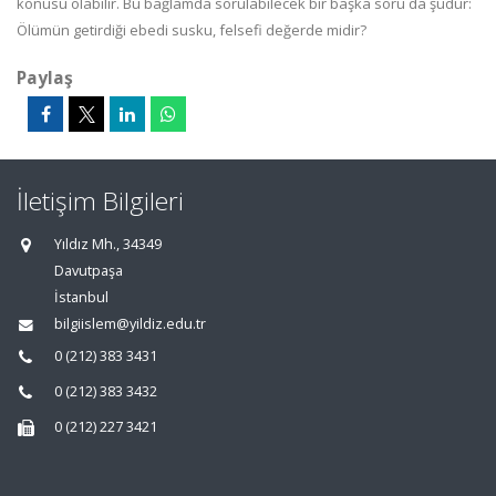
konusu olabilir. Bu bağlamda sorulabilecek bir başka soru da şudur:
Ölümün getirdiği ebedi susku, felsefi değerde midir?
Paylaş
İletişim Bilgileri
Yıldız Mh., 34349
Davutpaşa
İstanbul
bilgiislem@yildiz.edu.tr
0 (212) 383 3431
0 (212) 383 3432
0 (212) 227 3421