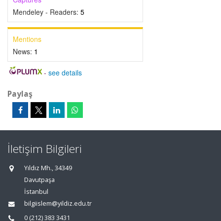
Mendeley - Readers:
5
Mentions
News:
1
-
see details
Paylaş
İletişim Bilgileri
Yıldız Mh., 34349
Davutpaşa
İstanbul
bilgiislem@yildiz.edu.tr
0 (212) 383 3431