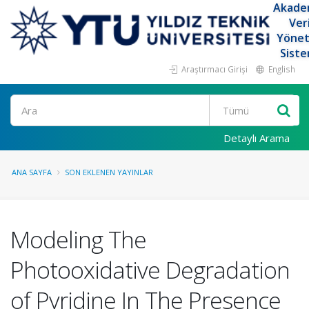
Akade
Ver
Yöne
Siste
Araştırmacı Girişi
English
Ara
Detaylı Arama
ANA SAYFA
SON EKLENEN YAYINLAR
Modeling The
Photooxidative Degradation
of Pyridine In The Presence