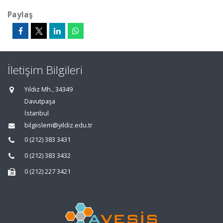
Paylaş
İletişim Bilgileri
Yıldız Mh., 34349
Davutpaşa
İstanbul
bilgiislem@yildiz.edu.tr
0 (212) 383 3431
0 (212) 383 3432
0 (212) 227 3421