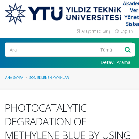
Akade
Ver
Yöne
Siste
Araştırmacı Girişi
English
Ara
Detaylı Arama
ANA SAYFA
SON EKLENEN YAYINLAR
PHOTOCATALYTIC
DEGRADATION OF
METHYLENE BLUE BY USING