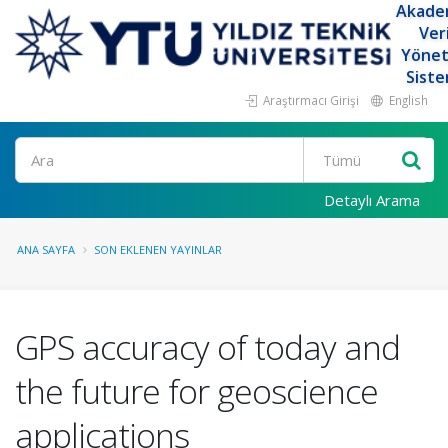
Akade
Ver
Yöne
Siste
Araştırmacı Girişi
English
Ara
Detaylı Arama
ANA SAYFA
SON EKLENEN YAYINLAR
GPS accuracy of today and
the future for geoscience
applications