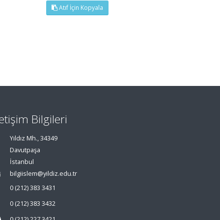
Atıf İçin Kopyala
letişim Bilgileri
Yıldız Mh., 34349
Davutpaşa
İstanbul
bilgiislem@yildiz.edu.tr
0 (212) 383 3431
0 (212) 383 3432
0 (212) 227 3421