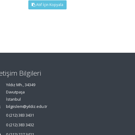
Atıf İçin Kopyala
letişim Bilgileri
Yıldız Mh., 34349
Davutpaşa
İstanbul
bilgiislem@yildiz.edu.tr
0 (212) 383 3431
0 (212) 383 3432
0 (212) 227 3421