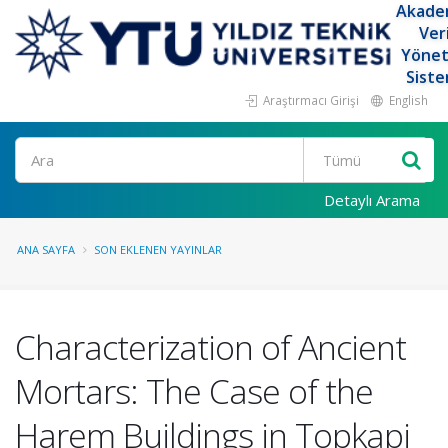
Akade
Ver
Yöne
Siste
Araştırmacı Girişi
English
Ara
Detaylı Arama
ANA SAYFA
SON EKLENEN YAYINLAR
Characterization of Ancient
Mortars: The Case of the
Harem Buildings in Topkapi