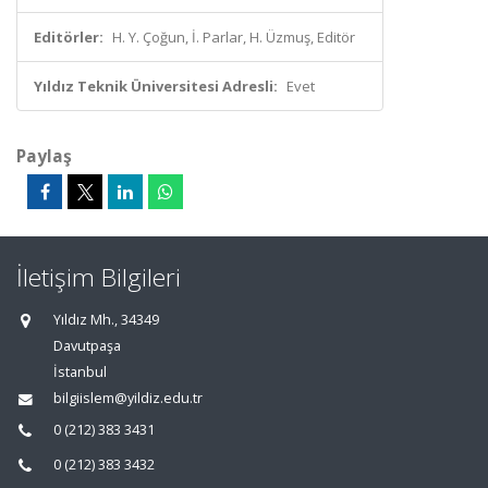
Editörler:
H. Y. Çoğun, İ. Parlar, H. Üzmuş, Editör
Yıldız Teknik Üniversitesi Adresli:
Evet
Paylaş
İletişim Bilgileri
Yıldız Mh., 34349
Davutpaşa
İstanbul
bilgiislem@yildiz.edu.tr
0 (212) 383 3431
0 (212) 383 3432