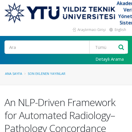
Akade
Ver
Yöne
Siste
Araştırmacı Girişi
English
Ara
Detaylı Arama
ANA SAYFA
SON EKLENEN YAYINLAR
An NLP-Driven Framework
for Automated Radiology–
Pathology Concordance