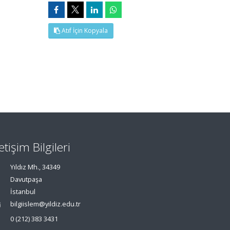
Atıf İçin Kopyala
letişim Bilgileri
Yıldız Mh., 34349
Davutpaşa
İstanbul
bilgiislem@yildiz.edu.tr
0 (212) 383 3431