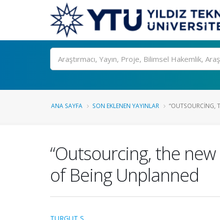
Ara
ANA SAYFA
SON EKLENEN YAYINLAR
“OUTSOURCING, TH
“Outsourcing, the new 
of Being Unplanned
TURGUT S.