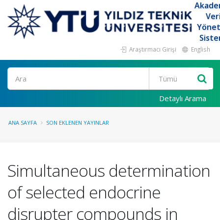
Akade
Ver
Yöne
Siste
Araştırmacı Girişi
English
Ara
Detaylı Arama
ANA SAYFA
SON EKLENEN YAYINLAR
Simultaneous determination
of selected endocrine
disrupter compounds in