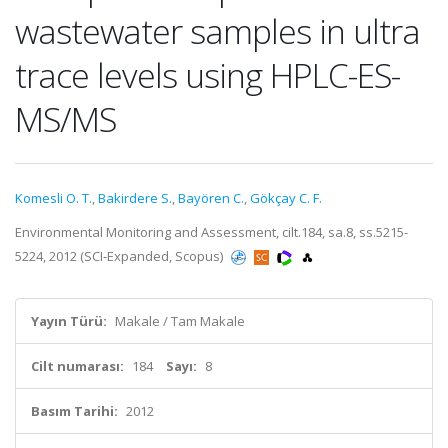
wastewater samples in ultra
trace levels using HPLC-ES-
MS/MS
Komesli O. T.
,
Bakirdere S.
,
Bayören C.
,
Gökçay C. F.
Environmental Monitoring and Assessment, cilt.184, sa.8, ss.5215-
5224, 2012 (SCI-Expanded, Scopus)
Yayın Türü:
Makale / Tam Makale
Cilt numarası:
184
Sayı:
8
Basım Tarihi:
2012