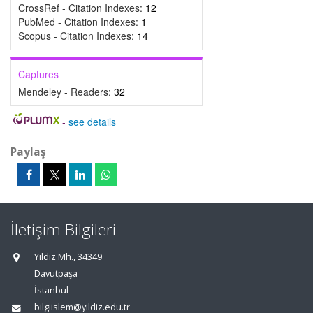
CrossRef - Citation Indexes:
12
PubMed - Citation Indexes:
1
Scopus - Citation Indexes:
14
Captures
Mendeley - Readers:
32
-
see details
Paylaş
İletişim Bilgileri
Yıldız Mh., 34349
Davutpaşa
İstanbul
bilgiislem@yildiz.edu.tr