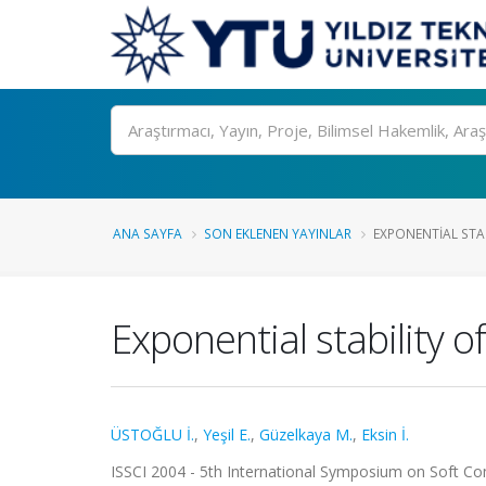
Ara
ANA SAYFA
SON EKLENEN YAYINLAR
EXPONENTIAL STABI
Exponential stability 
ÜSTOĞLU İ.
,
Yeşil E.
,
Güzelkaya M.
,
Eksin İ.
ISSCI 2004 - 5th International Symposium on Soft Com