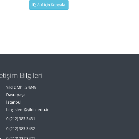
Atıf İçin Kopyala
letişim Bilgileri
Yıldız Mh., 34349
Davutpaşa
İstanbul
bilgiislem@yildiz.edu.tr
0 (212) 383 3431
0 (212) 383 3432
0 (212) 227 3421