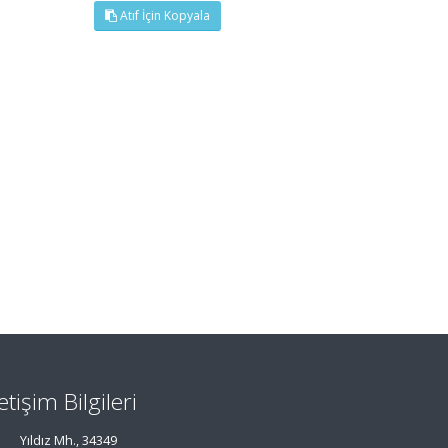
Atıf İçin Kopyala
letişim Bilgileri
Yıldız Mh., 34349