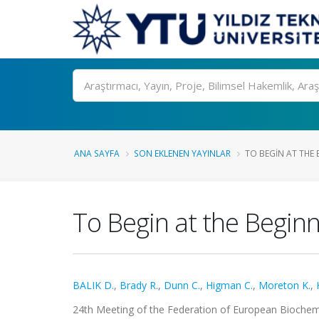
Ara
ANA SAYFA
SON EKLENEN YAYINLAR
TO BEGIN AT THE 
To Begin at the Beginn
BALIK D.
,
Brady R.
,
Dunn C.
,
Higman C.
,
Moreton K.
,
24th Meeting of the Federation of European Biochemi