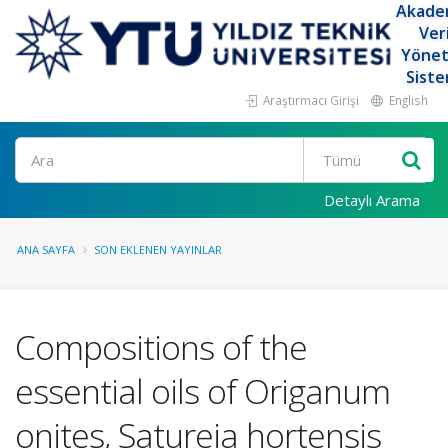
Akade
Ver
Yöne
Siste
Araştırmacı Girişi
English
Ara
Detaylı Arama
ANA SAYFA
SON EKLENEN YAYINLAR
Compositions of the
essential oils of Origanum
onites, Satureja hortensis