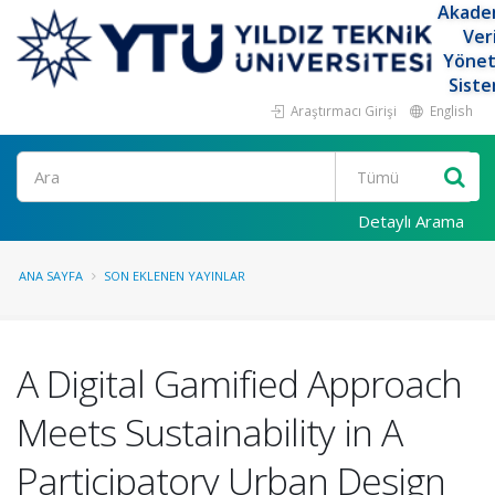
Akade
Ver
Yöne
Siste
Araştırmacı Girişi
English
Ara
Detaylı Arama
ANA SAYFA
SON EKLENEN YAYINLAR
A Digital Gamified Approach
Meets Sustainability in A
Participatory Urban Design