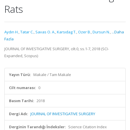
Rats
Aydın H.
,
Tatar C.
,
Savas O. A.
,
Karsıdag T.
,
Ozer B.
,
Dursun N.
,
...Daha
Fazla
JOURNAL OF INVESTIGATIVE SURGERY, cilt.0, ss.1-7, 2018 (SCI-
Expanded, Scopus)
Yayın Türü:
Makale / Tam Makale
Cilt numarası:
0
Basım Tarihi:
2018
Dergi Adı:
JOURNAL OF INVESTIGATIVE SURGERY
Derginin Tarandığı İndeksler:
Science Citation Index