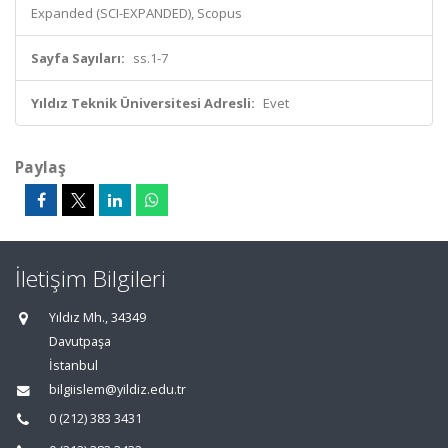
Expanded (SCI-EXPANDED), Scopus
Sayfa Sayıları:
ss.1-7
Yıldız Teknik Üniversitesi Adresli:
Evet
Paylaş
İletişim Bilgileri
Yıldız Mh., 34349
Davutpaşa
İstanbul
bilgiislem@yildiz.edu.tr
0 (212) 383 3431