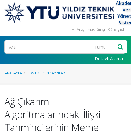
Akade
Ver
Yöne
Siste
Araştırmacı Girişi
English
Ara
Detaylı Arama
ANA SAYFA
SON EKLENEN YAYINLAR
Ağ Çıkarım
Algoritmalarındaki İlişki
Tahmincilerinin Meme