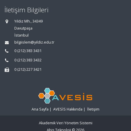
İletişim Bilgileri
Yıldız Mh., 34349
Davutpaşa
İstanbul
bilgiislem@yildiz.edu.tr
0 (212) 383 3431
0 (212) 383 3432
0 (212) 227 3421
Ana Sayfa
|
AVESİS Hakkında
|
İletişim
Akademik Veri Yönetim Sistemi
Abis Teknoloji
© 2026