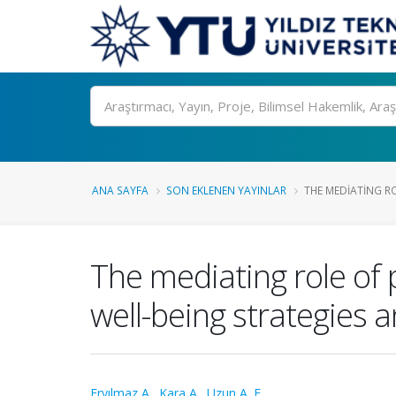
Ara
ANA SAYFA
SON EKLENEN YAYINLAR
THE MEDIATING RO
The mediating role of 
well-being strategies
Eryılmaz A.
,
Kara A.
,
Uzun A. E.