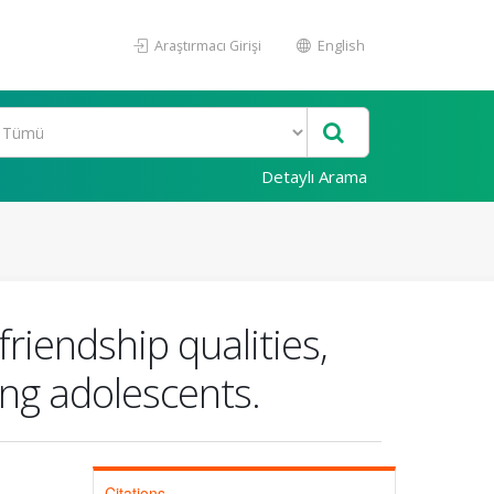
Araştırmacı Girişi
English
Detaylı Arama
riendship qualities,
ng adolescents.
Citations