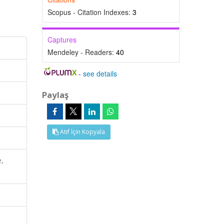
Scopus - Citation Indexes:
3
Captures
Mendeley - Readers:
40
-
see details
Paylaş
Atıf İçin Kopyala
e,