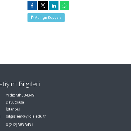
Atıf İçin Kopyala
letişim Bilgileri
Yıldız Mh., 34349
Davutpaşa
İstanbul
bilgiislem@yildiz.edu.tr
0 (212) 383 3431