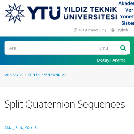
Akade
Ver
Yöne
Siste
Araştırmacı Girişi
English
Ara
Detaylı Arama
ANA SAYFA
SON EKLENEN YAYINLAR
Split Quaternion Sequences
Aktaş S. N.
,
Yüce S.