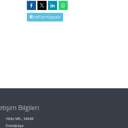
Atıf İçin Kopyala
letişim Bilgileri
Yıldız Mh., 34349
Davutpaşa