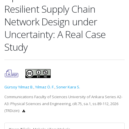
Resilient Supply Chain
Network Design under
Uncertainty: A Real Case
Study
Gürsoy Yılmaz B.
,
Yılmaz Ö. F.
,
Soner Kara S.
Communications Faculty of Sciences University of Ankara Series A2-
A3: Physical Sciences and Engineering, cilt.75, sa.1, ss.89-112, 2026
(TRDizin)