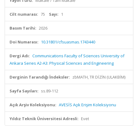
Yayın Türü:
Makale / Tam Makale
Cilt numarası:
75
Sayı:
1
Basım Tarihi:
2026
Doi Numarası:
10.31801/cfsuasmas.1743440
Dergi Adı:
Communications Faculty of Sciences University of
Ankara Series A2-A3: Physical Sciences and Engineering
Derginin Tarandığı İndeksler:
zbMATH, TR DİZİN (ULAKBİM)
Sayfa Sayıları:
ss.89-112
Açık Arşiv Koleksiyonu:
AVESİS Açık Erişim Koleksiyonu
Yıldız Teknik Üniversitesi Adresli:
Evet