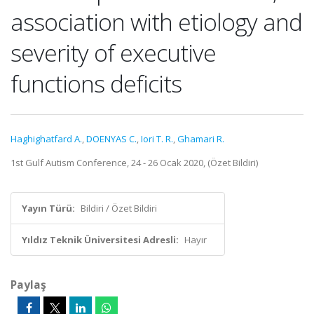
association with etiology and
severity of executive
functions deficits
Haghighatfard A.
,
DOENYAS C.
,
Iori T. R.
,
Ghamari R.
1st Gulf Autism Conference, 24 - 26 Ocak 2020, (Özet Bildiri)
Yayın Türü:
Bildiri / Özet Bildiri
Yıldız Teknik Üniversitesi Adresli:
Hayır
Paylaş