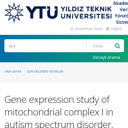
Akade
Ver
Yöne
Siste
Araştırmacı Girişi
English
Ara
Detaylı Arama
ANA SAYFA
SON EKLENEN YAYINLAR
Gene expression study of
mitochondrial complex I in
autism spectrum disorder,