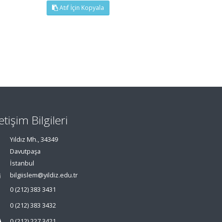
Atıf İçin Kopyala
letişim Bilgileri
Yıldız Mh., 34349
Davutpaşa
İstanbul
bilgiislem@yildiz.edu.tr
0 (212) 383 3431
0 (212) 383 3432
0 (212) 227 3421