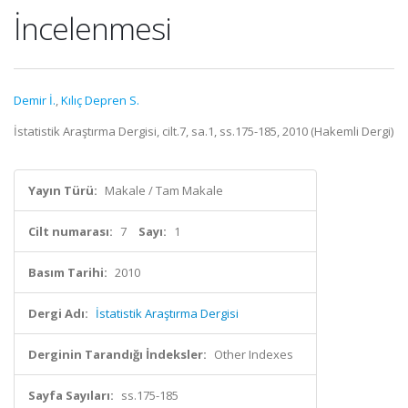
İncelenmesi
Demir İ.
,
Kılıç Depren S.
İstatistik Araştırma Dergisi, cilt.7, sa.1, ss.175-185, 2010 (Hakemli Dergi)
Yayın Türü:
Makale / Tam Makale
Cilt numarası:
7
Sayı:
1
Basım Tarihi:
2010
Dergi Adı:
İstatistik Araştırma Dergisi
Derginin Tarandığı İndeksler:
Other Indexes
Sayfa Sayıları:
ss.175-185