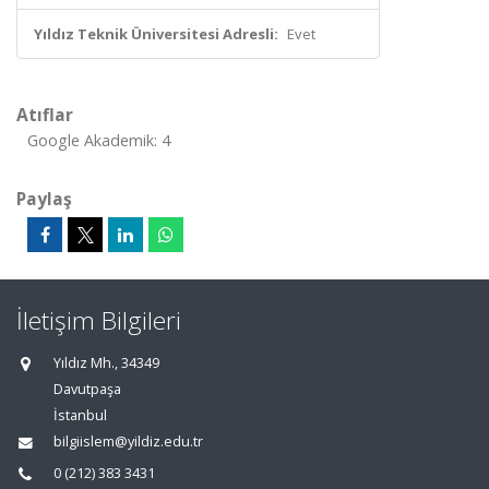
Yıldız Teknik Üniversitesi Adresli:
Evet
Atıflar
Google Akademik: 4
Paylaş
İletişim Bilgileri
Yıldız Mh., 34349
Davutpaşa
İstanbul
bilgiislem@yildiz.edu.tr
0 (212) 383 3431