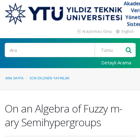
Akade
Ver
Yöne
Siste
Araştırmacı Girişi
English
Ara
Detaylı Arama
ANA SAYFA
SON EKLENEN YAYINLAR
On an Algebra of Fuzzy m-
ary Semihypergroups