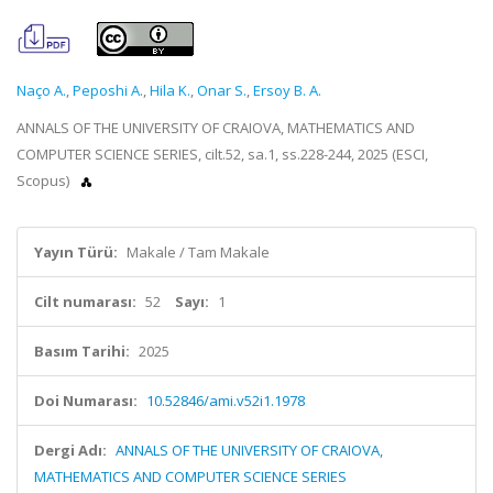
Naço A.
,
Peposhi A.
,
Hila K.
,
Onar S.
,
Ersoy B. A.
ANNALS OF THE UNIVERSITY OF CRAIOVA, MATHEMATICS AND
COMPUTER SCIENCE SERIES, cilt.52, sa.1, ss.228-244, 2025 (ESCI,
Scopus)
Yayın Türü:
Makale / Tam Makale
Cilt numarası:
52
Sayı:
1
Basım Tarihi:
2025
Doi Numarası:
10.52846/ami.v52i1.1978
Dergi Adı:
ANNALS OF THE UNIVERSITY OF CRAIOVA,
MATHEMATICS AND COMPUTER SCIENCE SERIES