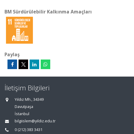
BM Sürdürülebilir Kalkınma Amaçları
Paylaş
İletişim Bilgileri
Yıldız Mh., 34349
Davutpaşa
İstanbul
bilgiislem@yildiz.edu.tr
0 (212) 383 3431