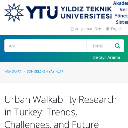
Akade
Ver
Yöne
Siste
Araştırmacı Girişi
English
Ara
Detaylı Arama
ANA SAYFA
SON EKLENEN YAYINLAR
Urban Walkability Research
in Turkey: Trends,
Challenges, and Future