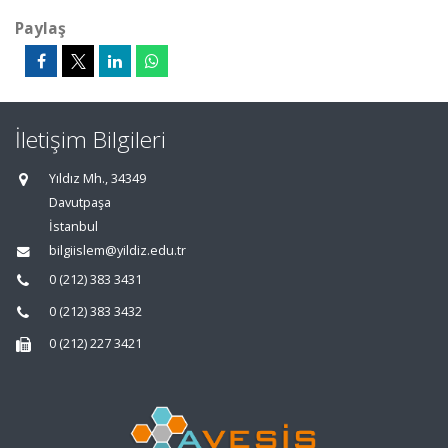
Paylaş
İletişim Bilgileri
Yıldız Mh., 34349
Davutpaşa
İstanbul
bilgiislem@yildiz.edu.tr
0 (212) 383 3431
0 (212) 383 3432
0 (212) 227 3421