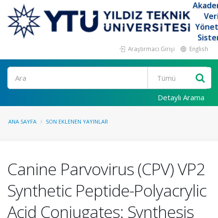
Akade
Ver
Yöne
Siste
Araştırmacı Girişi
English
Ara
Detaylı Arama
ANA SAYFA
SON EKLENEN YAYINLAR
Canine Parvovirus (CPV) VP2
Synthetic Peptide-Polyacrylic
Acid Conjugates: Synthesis