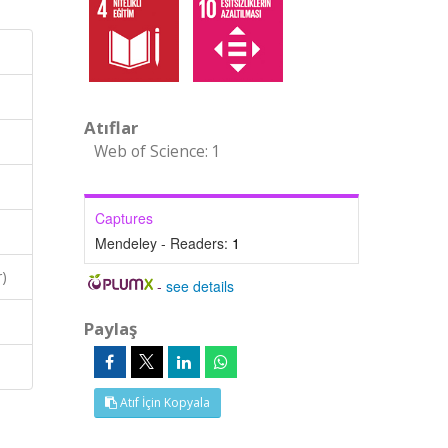
Atıflar
Web of Science: 1
Captures
Mendeley - Readers:
1
r)
-
see details
Paylaş
Atıf İçin Kopyala