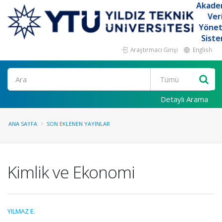
Akade
Ver
Yöne
Siste
Araştırmacı Girişi
English
Ara
Detaylı Arama
ANA SAYFA
SON EKLENEN YAYINLAR
Kimlik ve Ekonomi
YILMAZ E.