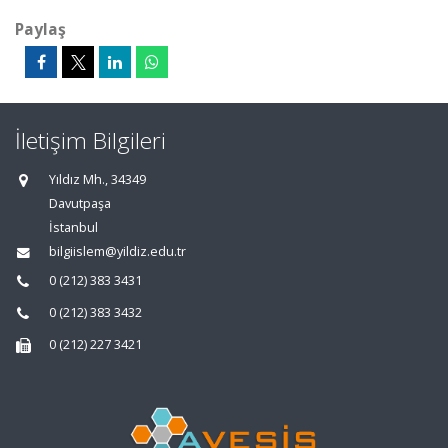
Paylaş
İletişim Bilgileri
Yıldız Mh., 34349
Davutpaşa
İstanbul
bilgiislem@yildiz.edu.tr
0 (212) 383 3431
0 (212) 383 3432
0 (212) 227 3421