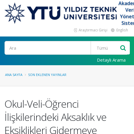
Akade
Ver
Yöne
Siste
Araştırmacı Girişi
English
Ara
Detaylı Arama
ANA SAYFA
SON EKLENEN YAYINLAR
Okul-Veli-Öğrenci
İlişkilerindeki Aksaklık ve
Eksiklikleri Gidermeye