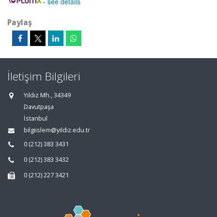
-
see details
Paylaş
İletişim Bilgileri
Yıldız Mh., 34349
Davutpaşa
İstanbul
bilgiislem@yildiz.edu.tr
0 (212) 383 3431
0 (212) 383 3432
0 (212) 227 3421