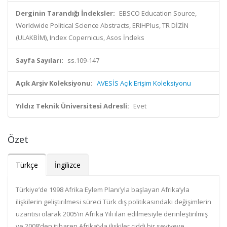
Derginin Tarandığı İndeksler:
EBSCO Education Source,
Worldwide Political Science Abstracts, ERIHPlus, TR DİZİN
(ULAKBİM), Index Copernicus, Asos İndeks
Sayfa Sayıları:
ss.109-147
Açık Arşiv Koleksiyonu:
AVESİS Açık Erişim Koleksiyonu
Yıldız Teknik Üniversitesi Adresli:
Evet
Özet
Türkçe
İngilizce
Türkiye’de 1998 Afrika Eylem Planı’yla başlayan Afrika’yla
ilişkilerin geliştirilmesi süreci Türk dış politikasındaki değişimlerin
uzantısı olarak 2005’in Afrika Yılı ilan edilmesiyle derinleştirilmiş
ve 2008’den itibaren Afrika’yla ilişkiler ciddi bir seviyeye