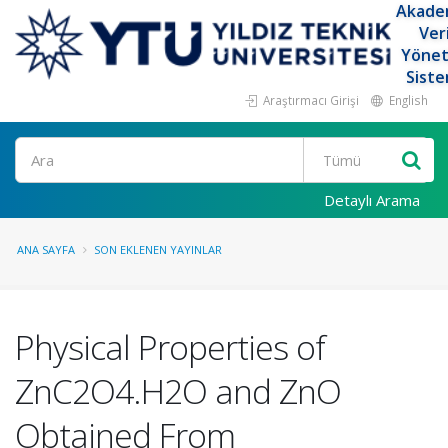
Akade
Ver
Yöne
Siste
Araştırmacı Girişi
English
Ara
Detaylı Arama
ANA SAYFA
SON EKLENEN YAYINLAR
Physical Properties of
ZnC2O4.H2O and ZnO
Obtained From